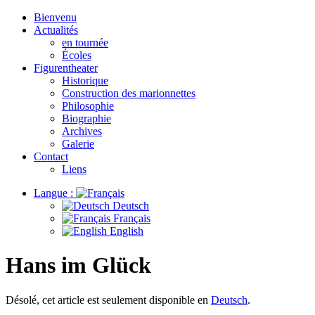
Bienvenu
Actualités
en tournée
Écoles
Figurentheater
Historique
Construction des marionnettes
Philosophie
Biographie
Archives
Galerie
Contact
Liens
Langue :
Deutsch
Français
English
Hans im Glück
Désolé, cet article est seulement disponible en
Deutsch
.