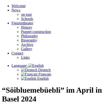
Welcome
News
on tour
Schools
Figurentheater
History
Puppet construction
Philosophy
Biography
Archive
Gallery
Contact
Links
Language:
Deutsch
Français
English
“Söibluemebüebli” im April in
Basel 2024