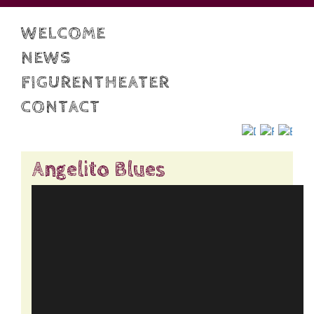
WELCOME
NEWS
FIGURENTHEATER
CONTACT
Deutsch
Françai
Engl
Angelito Blues