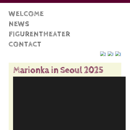
WELCOME
NEWS
FIGURENTHEATER
CONTACT
Deutsch
Françai
Engl
Marionka in Seoul 2025